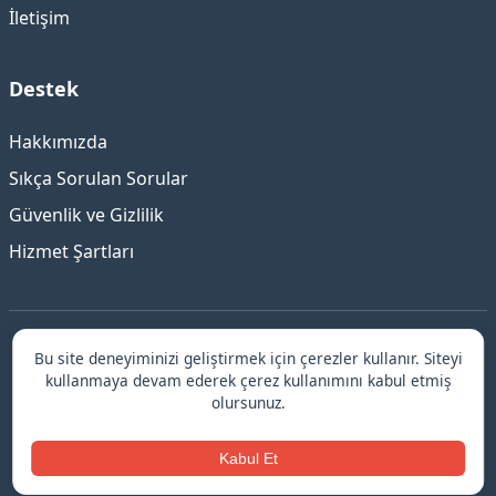
İletişim
Destek
Hakkımızda
Sıkça Sorulan Sorular
Güvenlik ve Gizlilik
Hizmet Şartları
Bu site deneyiminizi geliştirmek için çerezler kullanır. Siteyi
©
Bursa
Escort ile Güvenilir ve Elit Deneyim
kullanmaya devam ederek çerez kullanımını kabul etmiş
© 2026 Bursa escort.
olursunuz.
kadıköy escort bayanlar
↗
Kabul Et