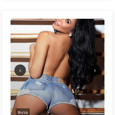
‹
›
Bursa